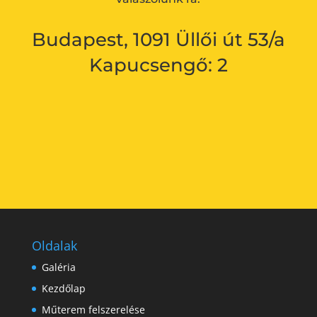
Budapest, 1091 Üllői út 53/a
Kapucsengő: 2
Oldalak
Galéria
Kezdőlap
Műterem felszerelése