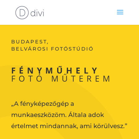
BUDAPEST,
BELVÁROSI FOTÓSTÚDIÓ
FÉNYMŰHELY
FOTÓ MŰTEREM
„A fényképezőgép a
munkaeszközöm. Általa adok
értelmet mindannak, ami körülvesz.”